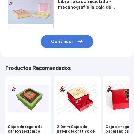
Libro rosado reciclado -
mecanografíe la caja de
regalo de papel del
cuadrado/del rectángulo para
el té de la fruta
Continuar
Productos Recomendados
Cajas de regalo de
2.0mm Cajas de
Caja de regalo
cartón reciclado
papel decorativo de
papel reciclad