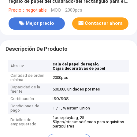
regalo de papel del cuadrado/del rectángulo para el
té de la fruta
Precio：negotiable
MOQ：2000pcs
Mejor precio
Contactar ahora
Descripción De Producto
,
caja del papel de regalo
Alta luz
Cajas decorativas de papel
Cantidad de orden
2000pcs
mínima
Capacidad de la
500.000 unidades por mes
fuente
Certificación
ISO/SGS
Condiciones de
T / T, Western Union
pago
1pcs/ploybag, 25-
Detalles de
50pcs/ctns/modificado para requisitos
empaquetado
particulares