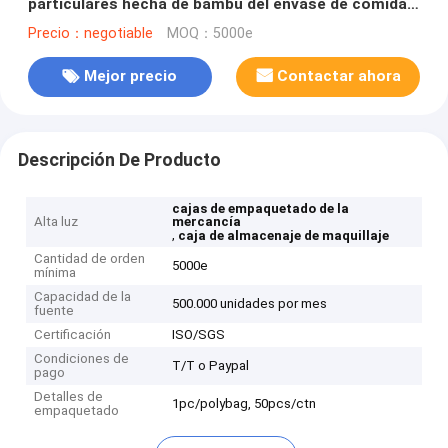
particulares hecha de bambú del envase de comida
con estilo de la moda de la cinta
Precio：negotiable
MOQ：5000e
Mejor precio
Contactar ahora
Descripción De Producto
cajas de empaquetado de la
Alta luz
mercancía
,
caja de almacenaje de maquillaje
Cantidad de orden
5000e
mínima
Capacidad de la
500.000 unidades por mes
fuente
Certificación
ISO/SGS
Condiciones de
T/T o Paypal
pago
Detalles de
1pc/polybag, 50pcs/ctn
empaquetado