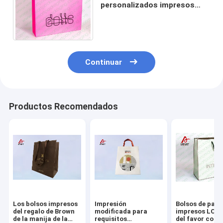
personalizados impresos
logotipo divertido del regalo
para el partido 38 x 18 los x
25cm
Continuar
Productos Recomendados
Los bolsos impresos
Impresión
Bolsos de pape
del regalo de Brown
modificada para
impresos LOG
de la manija de la
requisitos
del favor con l