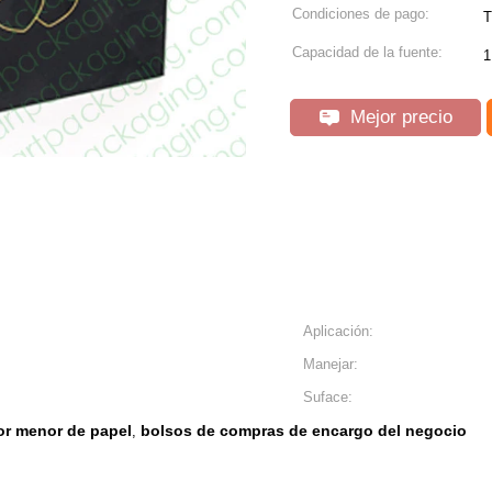
Condiciones de pago:
T
Capacidad de la fuente:
1
Mejor precio
Aplicación:
Manejar:
Suface:
or menor de papel
bolsos de compras de encargo del negocio
,