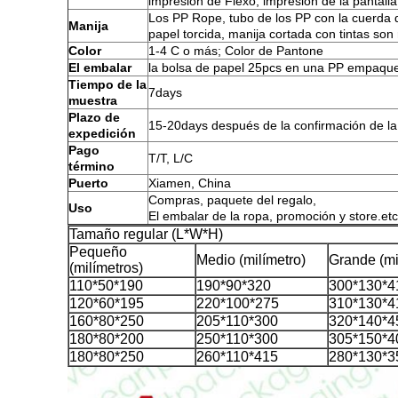
impresión de Flexo, impresión de la pantalla
Los PP Rope, tubo de los PP con la cuerda d
Manija
papel torcida, manija cortada con tintas son 
Color
1-4 C o más; Color de Pantone
El embalar
la bolsa de papel 25pcs en una PP empaqueta
Tiempo de la
7days
muestra
Plazo de
15-20days después de la confirmación de la
expedición
Pago
T/T, L/C
término
Puerto
Xiamen, China
Compras, paquete del regalo,
Uso
El embalar de la ropa, promoción y store.et
Tamaño regular (L*W*H)
Pequeño
Medio (milímetro)
Grande (mi
(milímetros)
110*50*190
190*90*320
300*130*4
120*60*195
220*100*275
310*130*4
160*80*250
205*110*300
320*140*4
180*80*200
250*110*300
305*150*4
180*80*250
260*110*415
280*130*3