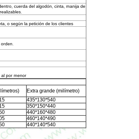
entro, cuerda del algodón, cinta, manija de
realizables.
, o según la petición de los clientes
 orden.
c al por menor
límetros)
Extra grande (milímetro)
15
435*130*540
15
350*150*440
50
440*160*480
05
460*140*490
50
440*140*540