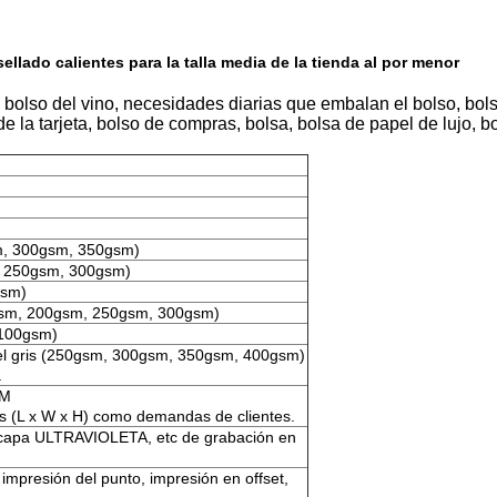
lado calientes para la talla media de la tienda al por menor
,
bolso del vino,
necesidades diarias que embalan el bolso, bol
de
la
tarjeta, bolso de compras, bolsa, bolsa de papel de lujo, b
m, 300gsm, 350gsm)
, 250gsm, 300gsm)
gsm)
gsm, 200gsm, 250gsm, 300gsm)
 100gsm)
 del gris (250gsm, 300gsm, 350gsm, 400gsm)
.
CM
s (L x W x H) como demandas de clientes.
e, capa ULTRAVIOLETA, etc de grabación en
mpresión del punto, impresión en offset,