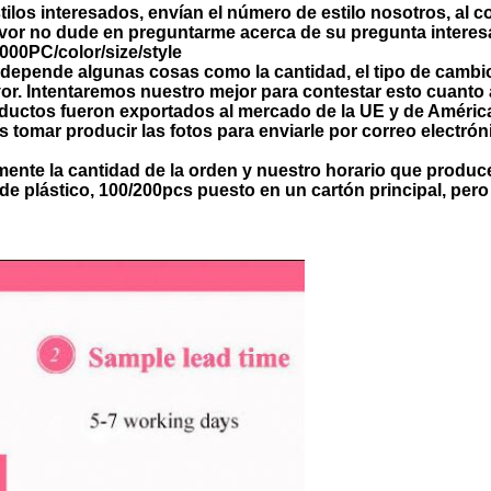
los interesados, envían el número de estilo nosotros, al co
favor no dude en preguntarme acerca de su pregunta interes
000PC/color/size/style
epende algunas cosas como la cantidad, el tipo de cambio, 
vor. Intentaremos nuestro mejor para contestar esto cuanto 
ductos fueron exportados al mercado de la UE y de América
os tomar producir las fotos para enviarle por correo elect
ente la cantidad de la orden y nuestro horario que produc
e plástico, 100/200pcs puesto en un cartón principal, pero