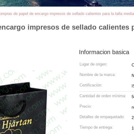
mpras de papel de encargo impresos de sellado calientes para la talla media 
cargo impresos de sellado calientes par
Informacion basica
Lugar de origen:
C
Nombre de la marca:
N
Certificación:
I
Cantidad de orden mínima:
5
Precio:
n
Detalles de empaquetado:
2
Tiempo de entrega:
1