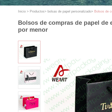
Inicio
>
Productos
>
bolsas de papel personalizado
>
Bolsos de co
Bolsos de compras de papel de en
por menor