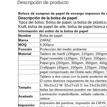
Descripción de producto
Bolsos de compras de papel de encargo impresos de sel
Descripción de la bolsa de papel
Tipos del bolso: Bolsa de papel, la bolsa de plástico
Kraft, bolsa de papel de arte, bolsa de papel blanca 
Información del orden de la bolsa de papel
Nombre
Bolsa de papel
Marca
ZARAZ
MOQ
5,000pcs
Función
Protección del medio ambiente
Material
Tablero de marfil (190gsm, 210gsm, 250gs
Papel revestido (128gsm, 157gsm, 200gsm
Papel gris (250gsm, 300gsm, 350gsm, 400
Craftpaper (40gsm, 100gsm, 120gsm, 150
papel compensado del Doble-lado (80gsm,
Tablero a dos caras con la parte posterior
O como diversos requestions de los clientes
L: 39x31x12 M: 32x27x10 S: los 23x19x10
Tamaño
todas las dimensiones pueden ser fabricada
Laminación mate/brillante, sellado calient
Acabado
relieve
impresión del pantone, impresión de CMYK, i
Impresión